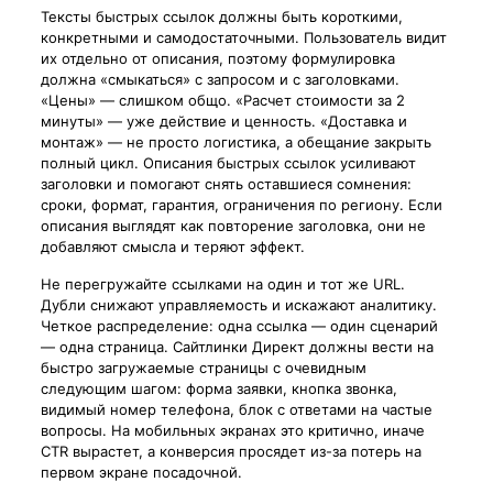
Тексты быстрых ссылок должны быть короткими,
конкретными и самодостаточными. Пользователь видит
их отдельно от описания, поэтому формулировка
должна «смыкаться» с запросом и с заголовками.
«Цены» — слишком общо. «Расчет стоимости за 2
минуты» — уже действие и ценность. «Доставка и
монтаж» — не просто логистика, а обещание закрыть
полный цикл. Описания быстрых ссылок усиливают
заголовки и помогают снять оставшиеся сомнения:
сроки, формат, гарантия, ограничения по региону. Если
описания выглядят как повторение заголовка, они не
добавляют смысла и теряют эффект.
Не перегружайте ссылками на один и тот же URL.
Дубли снижают управляемость и искажают аналитику.
Четкое распределение: одна ссылка — один сценарий
— одна страница. Сайтлинки Директ должны вести на
быстро загружаемые страницы с очевидным
следующим шагом: форма заявки, кнопка звонка,
видимый номер телефона, блок с ответами на частые
вопросы. На мобильных экранах это критично, иначе
CTR вырастет, а конверсия просядет из-за потерь на
первом экране посадочной.