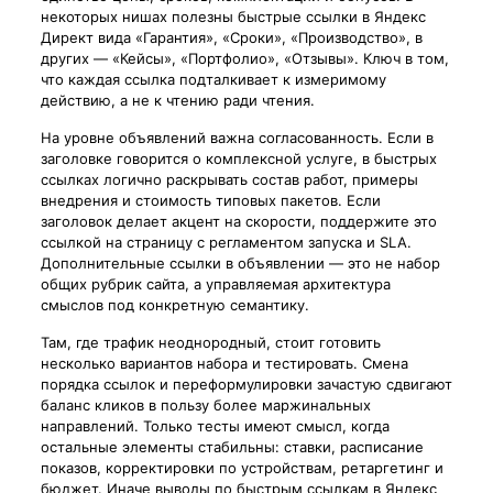
некоторых нишах полезны быстрые ссылки в Яндекс
Директ вида «Гарантия», «Сроки», «Производство», в
других — «Кейсы», «Портфолио», «Отзывы». Ключ в том,
что каждая ссылка подталкивает к измеримому
действию, а не к чтению ради чтения.
На уровне объявлений важна согласованность. Если в
заголовке говорится о комплексной услуге, в быстрых
ссылках логично раскрывать состав работ, примеры
внедрения и стоимость типовых пакетов. Если
заголовок делает акцент на скорости, поддержите это
ссылкой на страницу с регламентом запуска и SLA.
Дополнительные ссылки в объявлении — это не набор
общих рубрик сайта, а управляемая архитектура
смыслов под конкретную семантику.
Там, где трафик неоднородный, стоит готовить
несколько вариантов набора и тестировать. Смена
порядка ссылок и переформулировки зачастую сдвигают
баланс кликов в пользу более маржинальных
направлений. Только тесты имеют смысл, когда
остальные элементы стабильны: ставки, расписание
показов, корректировки по устройствам, ретаргетинг и
бюджет. Иначе выводы по быстрым ссылкам в Яндекс