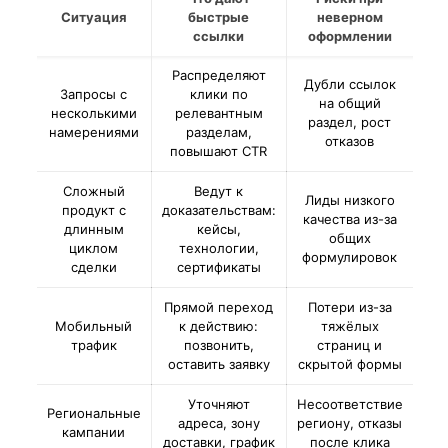
Ситуация
быстрые
неверном
ссылки
оформлении
Распределяют
Дубли ссылок
Запросы с
клики по
на общий
несколькими
релевантным
раздел, рост
намерениями
разделам,
отказов
повышают CTR
Сложный
Ведут к
Лиды низкого
продукт с
доказательствам:
качества из-за
длинным
кейсы,
общих
циклом
технологии,
формулировок
сделки
сертификаты
Прямой переход
Потери из-за
Мобильный
к действию:
тяжёлых
трафик
позвонить,
страниц и
оставить заявку
скрытой формы
Уточняют
Несоответствие
Региональные
адреса, зону
региону, отказы
кампании
доставки, график
после клика