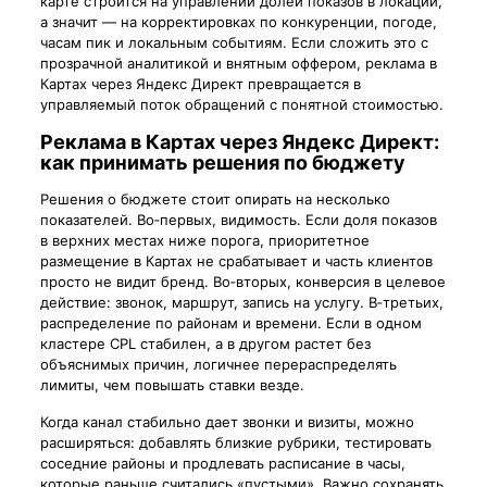
карте строится на управлении долей показов в локации,
а значит — на корректировках по конкуренции, погоде,
часам пик и локальным событиям. Если сложить это с
прозрачной аналитикой и внятным оффером, реклама в
Картах через Яндекс Директ превращается в
управляемый поток обращений с понятной стоимостью.
Реклама в Картах через Яндекс Директ:
как принимать решения по бюджету
Решения о бюджете стоит опирать на несколько
показателей. Во‑первых, видимость. Если доля показов
в верхних местах ниже порога, приоритетное
размещение в Картах не срабатывает и часть клиентов
просто не видит бренд. Во‑вторых, конверсия в целевое
действие: звонок, маршрут, запись на услугу. В‑третьих,
распределение по районам и времени. Если в одном
кластере CPL стабилен, а в другом растет без
объяснимых причин, логичнее перераспределять
лимиты, чем повышать ставки везде.
Когда канал стабильно дает звонки и визиты, можно
расширяться: добавлять близкие рубрики, тестировать
соседние районы и продлевать расписание в часы,
которые раньше считались «пустыми». Важно сохранять