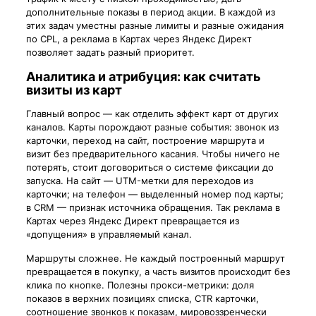
дополнительные показы в период акции. В каждой из
этих задач уместны разные лимиты и разные ожидания
по CPL, а реклама в Картах через Яндекс Директ
позволяет задать разный приоритет.
Аналитика и атрибуция: как считать
визиты из карт
Главный вопрос — как отделить эффект карт от других
каналов. Карты порождают разные события: звонок из
карточки, переход на сайт, построение маршрута и
визит без предварительного касания. Чтобы ничего не
потерять, стоит договориться о системе фиксации до
запуска. На сайт — UTM-метки для переходов из
карточки; на телефон — выделенный номер под карты;
в CRM — признак источника обращения. Так реклама в
Картах через Яндекс Директ превращается из
«допущения» в управляемый канал.
Маршруты сложнее. Не каждый построенный маршрут
превращается в покупку, а часть визитов происходит без
клика по кнопке. Полезны прокси-метрики: доля
показов в верхних позициях списка, CTR карточки,
соотношение звонков к показам, мировоззренчески