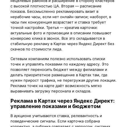
нецелевых районов и расширение в сторону кластеров
с высокой плотностью ЦА. Вторая — расписание
показов. Бессмысленно рекламировать визит в
нерабочие часы, если нет онлайн-записи; наоборот, в
часы пик конкуренция возрастает и ставка требует
точной настройки. Третья — креатив карточки:
актуальные фото и промоакции в описании повышают
конверсию клика в звонок. Все это складывается в
стабильную рекламу в Картах через Яндекс Директ без
скачков по стоимости лида.
Сетевым компаниям полезно использовать списки
точек и управлять показами по каждому адресу. Это
позволяет переносить бюджет между филиалами и
делать приоритетное размещение в Картах там, где
нужен прирост трафика, не перегружая другие локации.
Реклама точек на карте даёт возможность мягко
выравнивать загрузку персонала и складов.
Реклама в Картах через Яндекс Директ:
управление показами и бюджетом
В аукционе учитываются ставка, релевантность и
поведенческие сигналы. Если карточка собрана
корректно, а рубрика совпадает с запросом, система