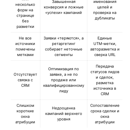
Завышенная
именования
несколько
конверсия и ложные
целей и
форм на
«успехи» кампаний
проверка на
странице
дубликаты
без
разметки
Не все
Заявки «теряются», а
Единые
источники
ретаргетинг
UTM‑метки,
помечены
собирает неточные
авторазметка и
метками
сегменты
сверка URL
Передача
Оптимизация по
статусов лидов
Отсутствует
заявке, а не по
и сделок,
связка с
продаже или
разметка
CRM
квалифицированному
источника в
лиду
CRM
Слишком
Сопоставление
Недооценка
короткие
срока сделки и
кампаний верхнего
окна
окна
уровня
атрибуции
атрибуции