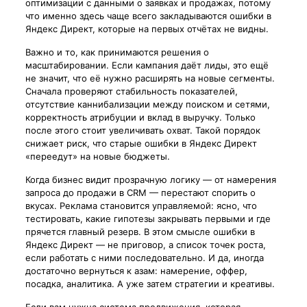
оптимизации с данными о заявках и продажах, потому
что именно здесь чаще всего закладываются ошибки в
Яндекс Директ, которые на первых отчётах не видны.
Важно и то, как принимаются решения о
масштабировании. Если кампания даёт лиды, это ещё
не значит, что её нужно расширять на новые сегменты.
Сначала проверяют стабильность показателей,
отсутствие каннибализации между поиском и сетями,
корректность атрибуции и вклад в выручку. Только
после этого стоит увеличивать охват. Такой порядок
снижает риск, что старые ошибки в Яндекс Директ
«переедут» на новые бюджеты.
Когда бизнес видит прозрачную логику — от намерения
запроса до продажи в CRM — перестают спорить о
вкусах. Реклама становится управляемой: ясно, что
тестировать, какие гипотезы закрывать первыми и где
прячется главный резерв. В этом смысле ошибки в
Яндекс Директ — не приговор, а список точек роста,
если работать с ними последовательно. И да, иногда
достаточно вернуться к азам: намерение, оффер,
посадка, аналитика. А уже затем стратегии и креативы.
Если вам нужна система продвижения, которая