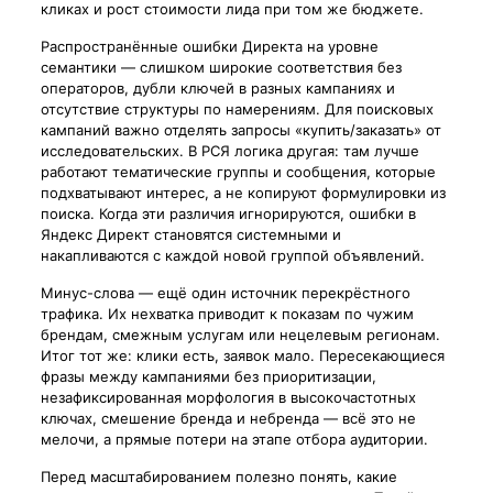
кликах и рост стоимости лида при том же бюджете.
Распространённые ошибки Директа на уровне
семантики — слишком широкие соответствия без
операторов, дубли ключей в разных кампаниях и
отсутствие структуры по намерениям. Для поисковых
кампаний важно отделять запросы «купить/заказать» от
исследовательских. В РСЯ логика другая: там лучше
работают тематические группы и сообщения, которые
подхватывают интерес, а не копируют формулировки из
поиска. Когда эти различия игнорируются, ошибки в
Яндекс Директ становятся системными и
накапливаются с каждой новой группой объявлений.
Минус-слова — ещё один источник перекрёстного
трафика. Их нехватка приводит к показам по чужим
брендам, смежным услугам или нецелевым регионам.
Итог тот же: клики есть, заявок мало. Пересекающиеся
фразы между кампаниями без приоритизации,
незафиксированная морфология в высокочастотных
ключах, смешение бренда и небренда — всё это не
мелочи, а прямые потери на этапе отбора аудитории.
Перед масштабированием полезно понять, какие