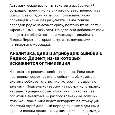
Автоматические варианты текстов и изображений
сокращают время, но не снимают ответственности за
смысл. Без оглядки на запрос пользователя они
производят клики без результата. Такие тонкие
просадки редко замечают сразу, поэтому их относят к
«креативным» и забывают. На деле они добавляют свои
проценты к общей потере и маскируют ошибки в
Яндекс Директ, которые кажутся техническими, но
начинаются с месседжа.
Аналитика, цели и атрибуция: ошибки в
Яндекс Директ, из‑за которых
искажается оптимизация
Контекстная реклама живёт на данных. Если цели
настроены поверхностно, а события дублируются,
система собирает статистику, которая не связана с
заявками. Подмена конверсии на прокрутку, отправку
несуществующей формы или клики по кнопке без
события в аналитике — распространённые ловушки. К
этим же искажениям ведёт некорректная атрибуция.
Короткий атрибуционный период в нишах с длинным
циклом сделки делает вклад кампаний невидимым, а