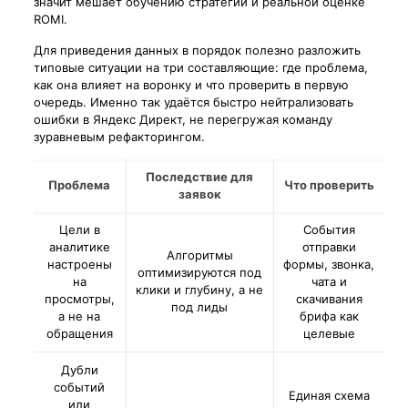
значит мешает обучению стратегий и реальной оценке
ROMI.
Для приведения данных в порядок полезно разложить
типовые ситуации на три составляющие: где проблема,
как она влияет на воронку и что проверить в первую
очередь. Именно так удаётся быстро нейтрализовать
ошибки в Яндекс Директ, не перегружая команду
зуравневым рефакторингом.
Последствие для
Проблема
Что проверить
заявок
Цели в
События
аналитике
отправки
Алгоритмы
настроены
формы, звонка,
оптимизируются под
на
чата и
клики и глубину, а не
просмотры,
скачивания
под лиды
а не на
брифа как
обращения
целевые
Дубли
событий
Единая схема
или