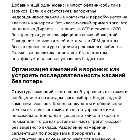
Добавим ещё один нюанс: импорт офлайн-событий и
звонков. Если он отсутствует, алгоритмы
недооценивают значимые контакты и переобучаются на
«лёгкие» конверсии. Вот классический пример того, что
не делать в Директе — гнаться за CTR и снижать CPC
без проверки доли квалифицированных обращений.
Поведение пользователей и статусы в CRM должны
быть в одном контуре с целями рекламного кабинета.
Только так аналитика перестаёт быть отчетом
постфактум и начинает управлять бюджетом.
Организация кампаний и воронки: как
устроить последовательность касаний
без потерь
Структура кампаний — это способ управлять ставками и
сообщениями на каждом шаге выбора. Когда в одной
кампании смешаны бренд, конкуренты и общий спрос,
отчёты выглядят оптимистично, но управлять ими
невозможно. Бренд даёт дешёвые клики и «красит»
показатели, тогда как остальная часть тратит бюджет
без заметного вклада. Разделение намерений,
сегментация по продуктам и приоритеты в
конфликтующих ключах упрощают оптимизацию и