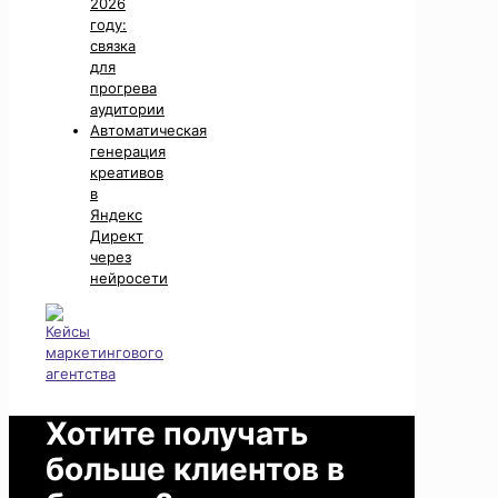
2026
году:
связка
для
прогрева
аудитории
Автоматическая
генерация
креативов
в
Яндекс
Директ
через
нейросети
Хотите получать
больше клиентов в