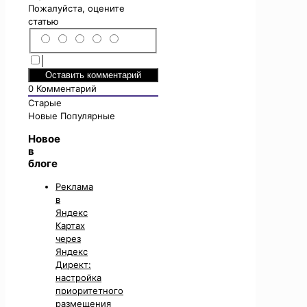
Пожалуйста, оцените
статью
0
Комментарий
Старые
Новые
Популярные
Новое
в
блоге
Реклама
в
Яндекс
Картах
через
Яндекс
Директ:
настройка
приоритетного
размещения